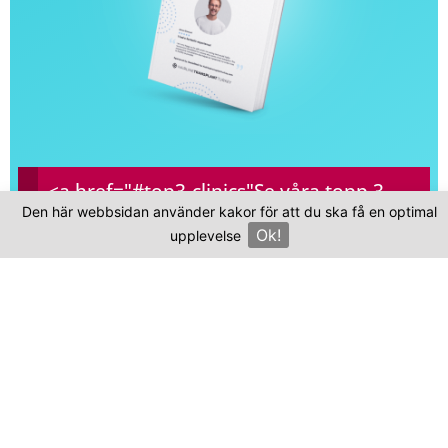
<a href="#top3-clinics"
Se våra topp 3-
Den här webbsidan använder kakor för att du ska få en optimal
kliniker
Ok!
upplevelse
×
Vanliga frågor
och svar
Var ligger Jack Strong Hair?