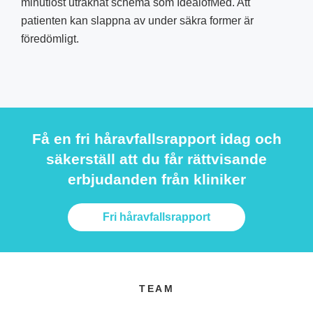
minutiöst uträknat schema som IdealofMed. Att
patienten kan slappna av under säkra former är
föredömligt.
Få en fri håravfallsrapport idag och
säkerställ att du får rättvisande
erbjudanden från kliniker
Fri håravfallsrapport
TEAM