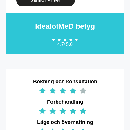
Jämför Priser
IdealofMeD betyg





4.7/ 5.0
Bokning och konsultation
Förbehandling
Läge och övernattning