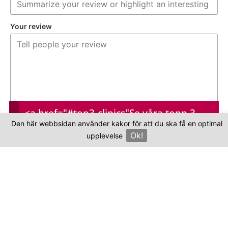
Your review
<a href="#top3-clinics"
Se våra topp 3-
Your name
Den här webbsidan använder kakor för att du ska få en optimal
kliniker
Ok!
upplevelse
×
Your email
This review is based on my own experience and
is my genuine opinion.