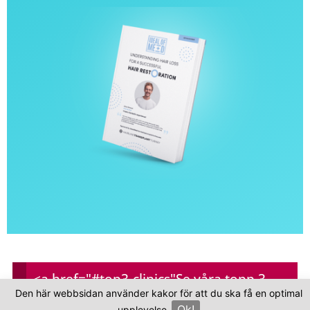
<a href="#top3-clinics"
Se våra topp 3-
Vanliga frågor
Den här webbsidan använder kakor för att du ska få en optimal
kliniker
Ok!
upplevelse