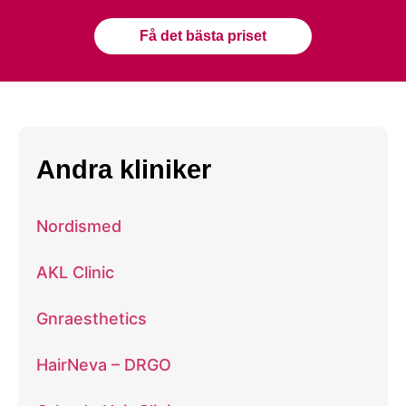
Få det bästa priset
Andra kliniker
Nordismed
AKL Clinic
Gnraesthetics
HairNeva – DRGO