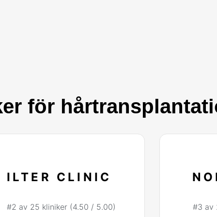
ker för hårtransplantat
ILTER CLINIC
NO
#2 av 25 kliniker (4.50 / 5.00)
#3 av 