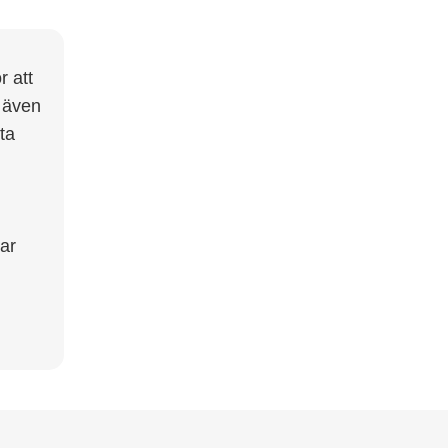
r att
u även
ta
tar