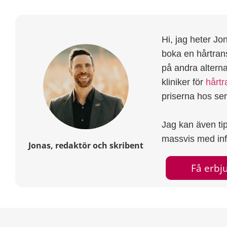
Hi, jag heter Jon
boka en hårtran
på andra alterna
kliniker för
hårtr
priserna hos se
Jag kan även ti
massvis med info
Jonas, redaktör och skribent
Få erb