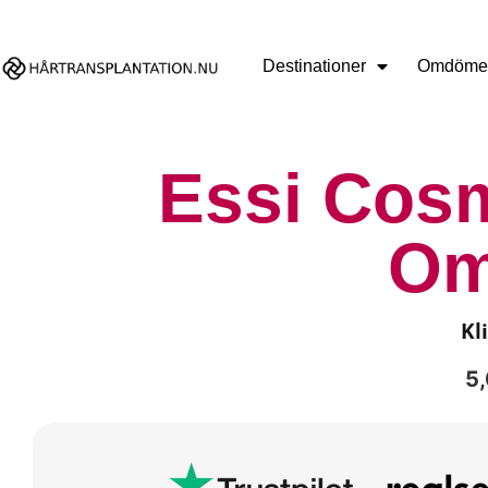
Destinationer
Omdöme
Essi Cosm
O
Kl
5,