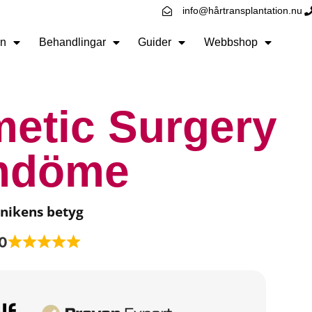
info@hårtransplantation.nu
n
Behandlingar
Guider
Webbshop
etic Surgery
mdöme
inikens betyg
0