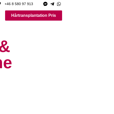
+46 8 580 97 913
Hårtransplantation Pris
&
me