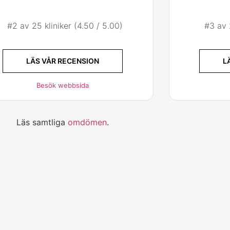
#2 av 25 kliniker (4.50 / 5.00)
#3 av 
LÄS VÅR RECENSION
L
Besök webbsida
Läs samtliga
omdömen
.