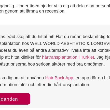
gänglig. Under tiden bjuder vi in dig att dela dina person
ken genom att lämna en recension.
as. Vad skoj att du hittat hit! Har du redan bestämt dig fö
ansplantation hos WELL WORLD AESHTETIC & LONGEV
nderar du även på andra alternativ? Tveka inte att konta
p att hitta kliniker för
hårtransplantation i Turkiet
. Jag hj
t bästa priserna hos seriösa aktörer med bra omdömen.
psa dig om att använda
Hair Back App
, en app där du hit
rmation inför och efter din hårtransplantation.
judanden