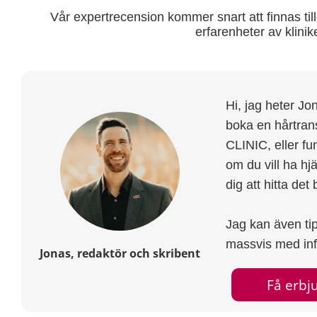
Vår expertrecension kommer snart att finnas till
erfarenheter av klini
Hi, jag heter Jon
boka en hårtr
CLINIC, eller fu
om du vill ha hjäl
dig att hitta de
Jag kan även ti
massvis med info
Jonas, redaktör och skribent
Få erb