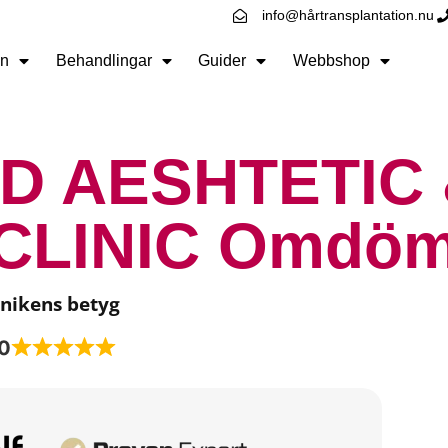
info@hårtransplantation.nu
n
Behandlingar
Guider
Webbshop
D AESHTETIC 
CLINIC Omdö
inikens betyg
0