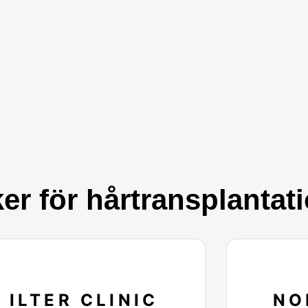
ker för hårtransplantat
ILTER CLINIC
NO