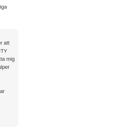
liga
r att
ITY
kta mig
älper
tar