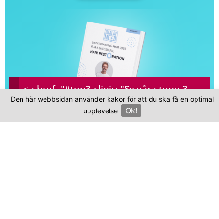
<a href="#top3-clinics"
Se våra topp 3-
Den här webbsidan använder kakor för att du ska få en optimal
kliniker
Ok!
upplevelse
×
Vanliga frågor