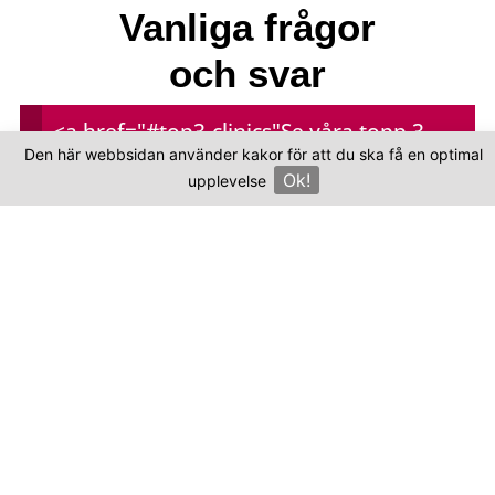
Vanliga frågor
och svar
<a href="#top3-clinics"
Se våra topp 3-
Var ligger Megahealth?
Den här webbsidan använder kakor för att du ska få en optimal
kliniker
Ok!
upplevelse
×
Kliniken finns i Turkiet.
Var hittar jag autentiska omdömen om
Megahealth?
Hur mycket kostar en hårtransplantation
hos Megahealth?