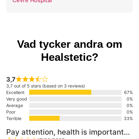
Cevre Hospital
Vad tycker andra om
Healstetic?
3,7
3,7 out of 5 stars (based on 3 reviews)
Excellent
67%
Very good
0%
Average
0%
Poor
0%
Terrible
33%
Pay attention, health is important…