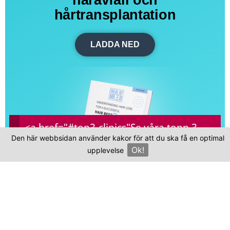
hårtransplantation
LADDA NED
<a href="#top3-clinics"
Se våra topp 3-
Den här webbsidan använder kakor för att du ska få en optimal
kliniker
Ok!
upplevelse
×