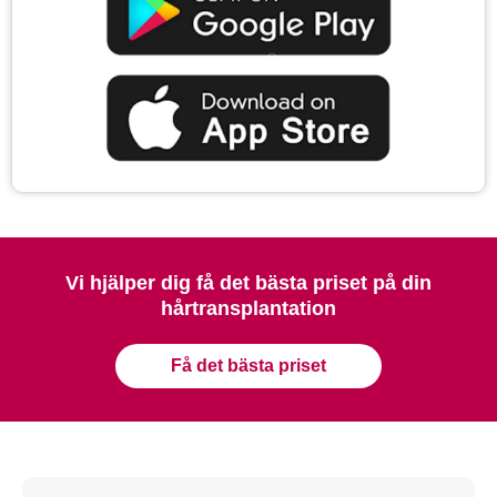
Vi hjälper dig få det bästa priset på din
hårtransplantation
Få det bästa priset