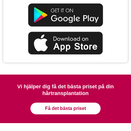
Vi hjälper dig få det bästa priset på din
hårtransplantation
Få det bästa priset