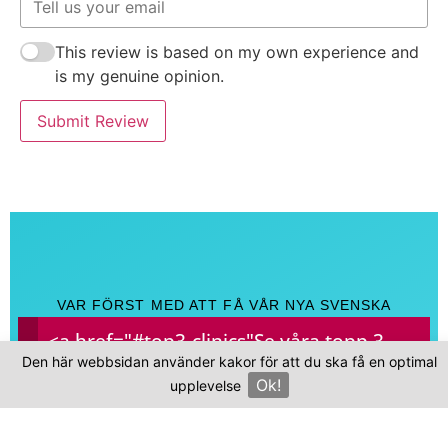
This review is based on my own experience and
is my genuine opinion.
Submit Review
VAR FÖRST MED ATT FÅ VÅR NYA SVENSKA
E-BOK
<a href="#top3-clinics"
Se våra topp 3-
Den här webbsidan använder kakor för att du ska få en optimal
kliniker
"The Hair Loss Fix" - allt
Ok!
upplevelse
×
du behöver veta om
håravfall och