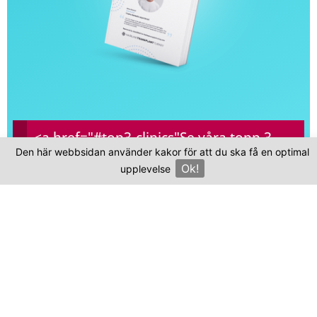
<a href="#top3-clinics"
Se våra topp 3-
Den här webbsidan använder kakor för att du ska få en optimal
kliniker
Ok!
upplevelse
×
Vanliga frågor
och svar
Var ligger Advanced Hair Studio UAE?
Kliniken finns i U.A.E..