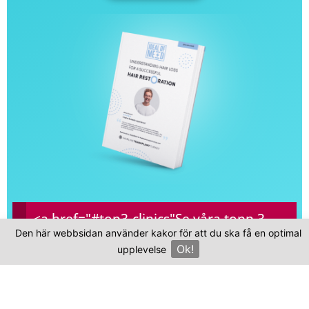
<a href="#top3-clinics"
Se våra topp 3-
Den här webbsidan använder kakor för att du ska få en optimal
kliniker
Ok!
upplevelse
×
Vanliga frågor