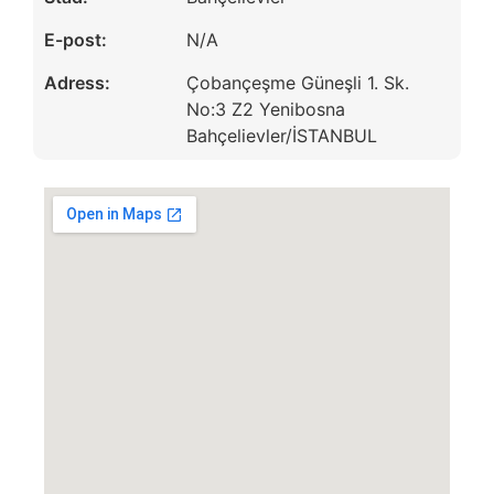
E-post:
N/A
Adress:
Çobançeşme Güneşli 1. Sk.
No:3 Z2 Yenibosna
Bahçelievler/İSTANBUL