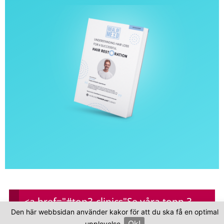
<a href="#top3-clinics"
Se våra topp 3-
Vanliga frågor
Den här webbsidan använder kakor för att du ska få en optimal
kliniker
Ok!
upplevelse