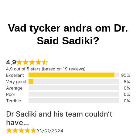
Vad tycker andra om Dr.
Said Sadiki?
4,9
4,9 out of 5 stars (based on 19 reviews)
Excellent
95%
Very good
5%
Average
0%
Poor
0%
Terrible
0%
Dr Sadiki and his team couldn’t
have…
30/01/2024