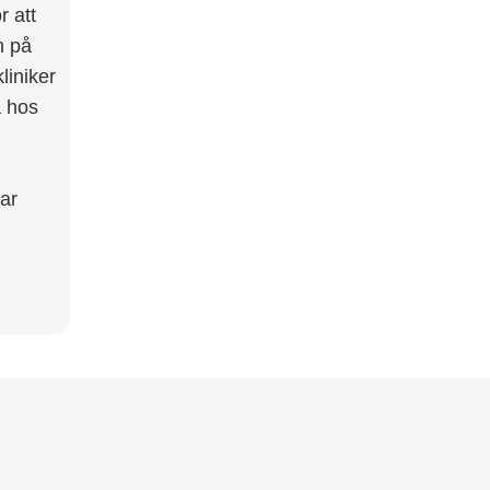
r att
n på
liniker
a hos
tar