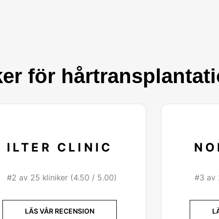
ker för hårtransplantat
ILTER CLINIC
NO
#2 av 25 kliniker (4.50 / 5.00)
#3 av 
LÄS VÅR RECENSION
L