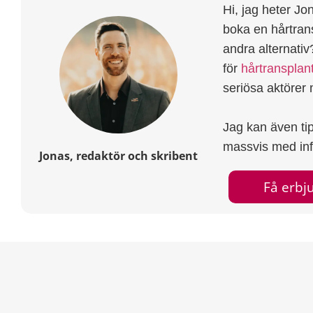
Hi, jag heter Jon
boka en hårtran
andra alternativ?
för
hårtransplant
seriösa aktöre
Jag kan även ti
massvis med info
Jonas, redaktör och skribent
Få erb