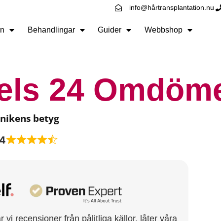
info@hårtransplantation.nu
n
Behandlingar
Guider
Webbshop
vels 24 Omdöm
inikens betyg
,4
vi recensioner från pålitliga källor, låter våra