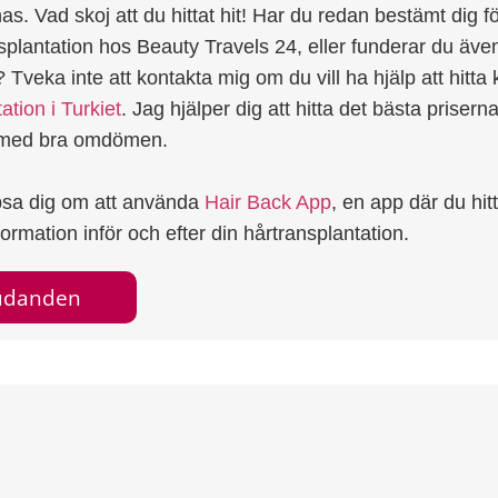
as. Vad skoj att du hittat hit! Har du redan bestämt dig fö
splantation hos Beauty Travels 24, eller funderar du äve
 Tveka inte att kontakta mig om du vill ha hjälp att hitta k
ation i Turkiet
. Jag hjälper dig att hitta det bästa prisern
r med bra omdömen.
psa dig om att använda
Hair Back App
, en app där du hit
rmation inför och efter din hårtransplantation.
judanden