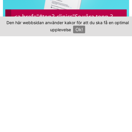
<a href="#top3-clinics"
Se våra topp 3-
Den här webbsidan använder kakor för att du ska få en optimal
kliniker
Ok!
upplevelse
×
Vanliga frågor
och svar
Var ligger Oktay Tuney Clinic?
Kliniken finns i Turkiet.