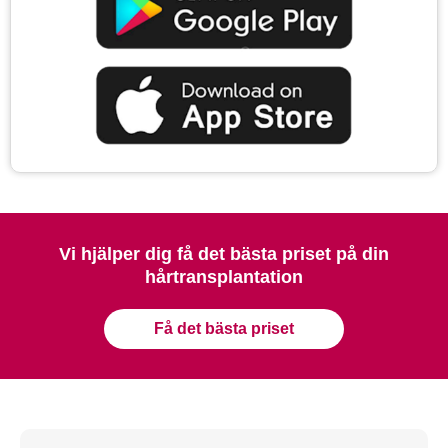
Vi hjälper dig få det bästa priset på din
hårtransplantation
Få det bästa priset