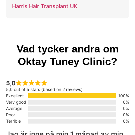
Harris Hair Transplant UK
Vad tycker andra om
Oktay Tuney Clinic?
5,0
5,0 out of 5 stars (based on 2 reviews)
Excellent
100%
Very good
0%
Average
0%
Poor
0%
Terrible
0%
Jag är inne på min 1 månad av min