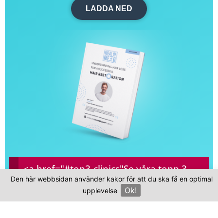
LADDA NED
<a href="#top3-clinics"
Se våra topp 3-
Den här webbsidan använder kakor för att du ska få en optimal
kliniker
Ok!
upplevelse
×