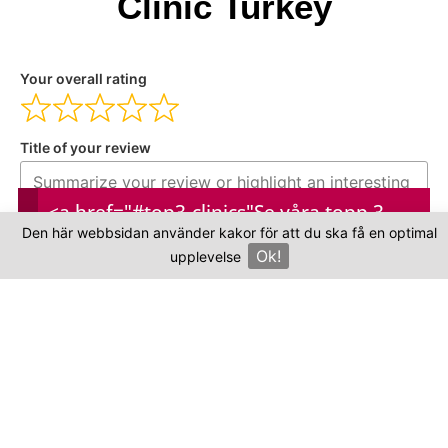
Clinic Turkey
Your overall rating
Title of your review
<a href="#top3-clinics"
Se våra topp 3-
Your review
Den här webbsidan använder kakor för att du ska få en optimal
kliniker
Ok!
upplevelse
×
Your name