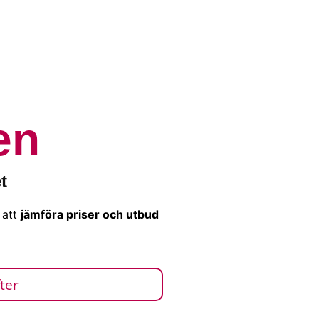
en
t
 att
jämföra priser och utbud
ter